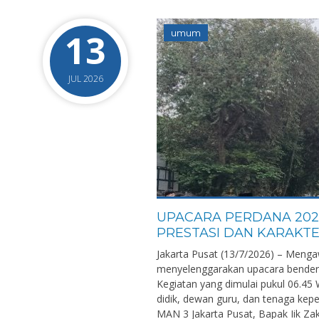
13
umum
JUL 2026
UPACARA PERDANA 202
PRESTASI DAN KARAKTE
Jakarta Pusat (13/7/2026) – Menga
menyelenggarakan upacara bendera
Kegiatan yang dimulai pukul 06.45 W
didik, dewan guru, dan tenaga kep
MAN 3 Jakarta Pusat, Bapak Iik Z