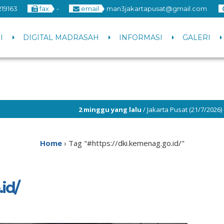
219163
fax
-
email
man3jakartapusat@gmail.com
I
DIGITAL MADRASAH
INFORMASI
GALERI
2 minggu yang lalu
/ Jakarta Pusat (21/7/2026) – MAN 3 Jakarta Pus
3 minggu yang lalu
/ Jakarta Pusat (14/7/2026) – Hari kedua pel
Home
›
Tag "#https://dki.kemenag.go.id/"
id/