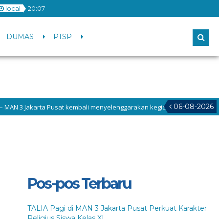
local
20
:
07
DUMAS
PTSP
06-08-2026
at kembali menyelenggarakan kegiatan TALIA (Tadarus, Tahlil, dan Dhuha)
aksanaan MATAMUDA Tahun 2026, Selasa (14/7/2026) difokuskan pada peng
Pos-pos Terbaru
TALIA Pagi di MAN 3 Jakarta Pusat Perkuat Karakter
Religius Siswa Kelas XI