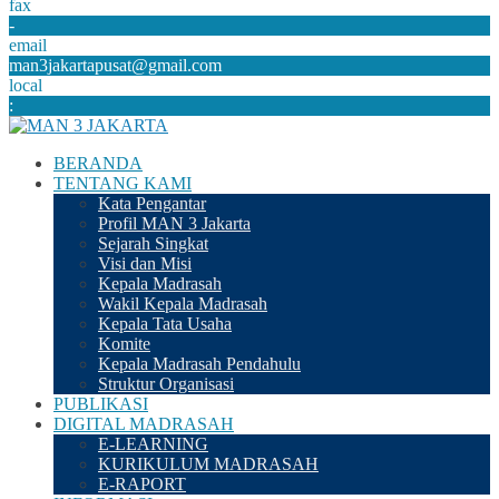
fax
-
email
man3jakartapusat@gmail.com
local
:
BERANDA
TENTANG KAMI
Kata Pengantar
Profil MAN 3 Jakarta
Sejarah Singkat
Visi dan Misi
Kepala Madrasah
Wakil Kepala Madrasah
Kepala Tata Usaha
Komite
Kepala Madrasah Pendahulu
Struktur Organisasi
PUBLIKASI
DIGITAL MADRASAH
E-LEARNING
KURIKULUM MADRASAH
E-RAPORT