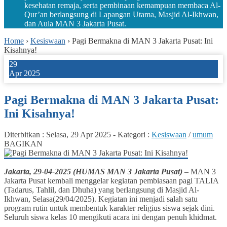
kesehatan remaja, serta pembinaan kemampuan membaca Al-
Qur’an berlangsung di Lapangan Utama, Masjid Al-Ikhwan,
dan Aula MAN 3 Jakarta Pusat.
Home
›
Kesiswaan
›
Pagi Bermakna di MAN 3 Jakarta Pusat: Ini
Kisahnya!
29
Apr 2025
Pagi Bermakna di MAN 3 Jakarta Pusat:
Ini Kisahnya!
Diterbitkan :
Selasa, 29 Apr 2025
-
Kategori :
Kesiswaan
/
umum
BAGIKAN
Jakarta, 29-04-2025 (HUMAS MAN 3 Jakarta Pusat)
– MAN 3
Jakarta Pusat kembali menggelar kegiatan pembiasaan pagi TALIA
(Tadarus, Tahlil, dan Dhuha) yang berlangsung di Masjid Al-
Ikhwan, Selasa(29/04/2025). Kegiatan ini menjadi salah satu
program rutin untuk membentuk karakter religius siswa sejak dini.
Seluruh siswa kelas 10 mengikuti acara ini dengan penuh khidmat.