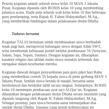
Peserta kegiatan adalah seluruh siswa kelas 10 MAN 3 Jakarta
Pusat. Kegiatan dipandu oleh ROHIS kelas 10 yang membimbing
jalannya acara. Hadir pula seluruh wali kelas kelas 10 dan beberapa
guru pendamping, serta Bapak H. Fahmi Hidayatullael, M.Ag.,
yang memberikan bimbingan dalam pelaksanaan sholat Dhuha.
Tadarus bersama
Kegiatan TALIA bertujuan untuk membiasakan siswa beribadah
sejak pagi hari, mempererat hubungan siswa dengan Allah SWT,
serta membentuk kebiasaan positif melalui pembiasaan 5S (Senyum,
Salam, Sapa, Sopan, Santun). Dengan kegiatan ini, diharapkan
karakter religius dan akhlak mulia siswa semakin terbentuk dan
mengakar dalam keseharian mereka.
Kegiatan diawali dengan penyambutan para guru piket hari Rabu
yang memberikan contoh 5S kepada siswa di pintu gerbang MAN 3
Jakarta Pusat. Setelah siswa berada di masjid, bersama-sama
bersholawat dan berdzikir tahlil secara singkat. Selanjutnya, ROHIS
kelas 10 memimpin pembacaan ayat suci Al-Qur’an. Kegiatan
dilanjutkan dengan pelaksanaan sholat Dhuha secara munfarid yang
dipandu langsung oleh Bapak H. Fahmi Hidayatullael, M.Ag.
Sebagai penutup, para siswa bersama-sama memanjatkan doa
setelah sholat Dhuha. Suasana yang penuh kekhusyukan ini