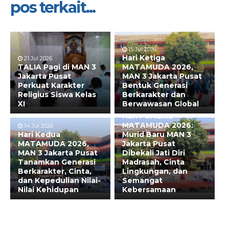
pos terkait...
15 Jul 2026
Hari Ketiga
21 Jul 2026
TALIA Pagi di MAN 3
MATAMUDA 2026,
Jakarta Pusat
MAN 3 Jakarta Pusat
Perkuat Karakter
Bentuk Generasi
Religius Siswa Kelas
Berkarakter dan
XI
Berwawasan Global
13 Jul 2026
Hari Pertama
MATAMUDA 2026:
14 Jul 2026
Hari Kedua
Murid Baru MAN 3
MATAMUDA 2026,
Jakarta Pusat
MAN 3 Jakarta Pusat
Dibekali Jati Diri
Tanamkan Generasi
Madrasah, Cinta
Berkarakter, Cinta,
Lingkungan, dan
dan Kepedulian Nilai-
Semangat
Nilai Kehidupan
Kebersamaan