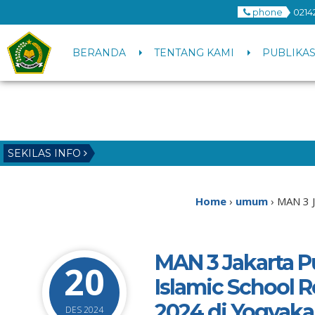
phone
0214
BERANDA
TENTANG KAMI
PUBLIKAS
SEKILAS INFO
2
3
Home
›
umum
›
MAN 3 J
MAN 3 Jakarta Pu
20
Islamic School 
2024 di Yogyaka
DES 2024