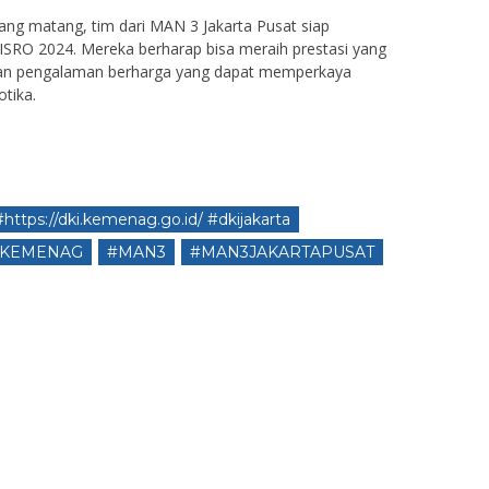
ng matang, tim dari MAN 3 Jakarta Pusat siap
IISRO 2024. Mereka berharap bisa meraih prestasi yang
n pengalaman berharga yang dapat memperkaya
tika.
#https://dki.kemenag.go.id/ #dkijakarta
KEMENAG
#MAN3
#MAN3JAKARTAPUSAT