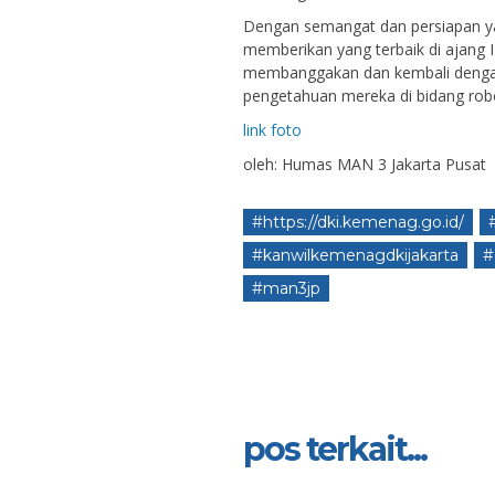
Dengan semangat dan persiapan ya
memberikan yang terbaik di ajang 
membanggakan dan kembali denga
pengetahuan mereka di bidang robo
link foto
oleh: Humas MAN 3 Jakarta Pusat
#https://dki.kemenag.go.id/
#kanwilkemenagdkijakarta
#
#man3jp
pos terkait...