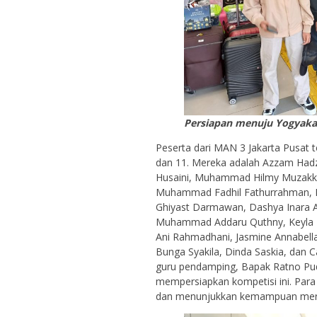
Persiapan menuju Yogyaka
Peserta dari MAN 3 Jakarta Pusat te
dan 11. Mereka adalah Azzam Hadz
Husaini, Muhammad Hilmy Muzakky, 
Muhammad Fadhil Fathurrahman, Dz
Ghiyast Darmawan, Dashya Inara A
Muhammad Addaru Quthny, Keyla Nur
Ani Rahmadhani, Jasmine Annabella,
Bunga Syakila, Dinda Saskia, dan C
guru pendamping, Bapak Ratno Pu
mempersiapkan kompetisi ini. Para
dan menunjukkan kemampuan mere