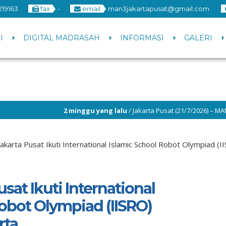
219163
fax
-
email
man3jakartapusat@gmail.com
I
DIGITAL MADRASAH
INFORMASI
GALERI
 minggu yang lalu
/ Jakarta Pusat (21/7/2026) – MAN 3 Jakarta Pusat ke
 minggu yang lalu
/ Jakarta Pusat (14/7/2026) – Hari kedua pelaksana
akarta Pusat Ikuti International Islamic School Robot Olympiad (
sat Ikuti International
Robot Olympiad (IISRO)
rta