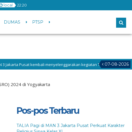
local
22
:
20
DUMAS
PTSP
07-08-2026
mbali menyelenggarakan kegiatan TALIA (Tadarus, Tahlil, dan Dhuha) sebag
an MATAMUDA Tahun 2026, Selasa (14/7/2026) difokuskan pada penguatan
IISRO) 2024 di Yogyakarta
Pos-pos Terbaru
TALIA Pagi di MAN 3 Jakarta Pusat Perkuat Karakter
Religius Siswa Kelas XI