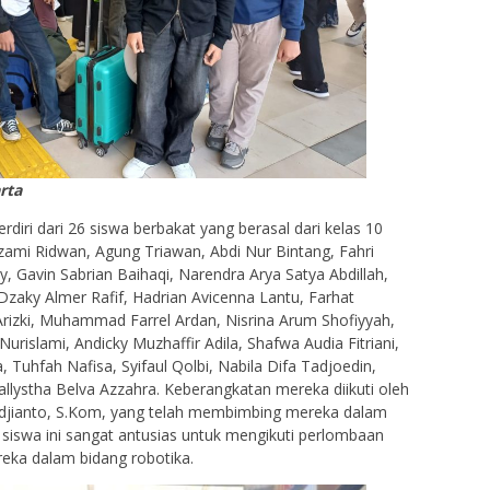
rta
rdiri dari 26 siswa berbakat yang berasal dari kelas 10
ami Ridwan, Agung Triawan, Abdi Nur Bintang, Fahri
Gavin Sabrian Baihaqi, Narendra Arya Satya Abdillah,
aky Almer Rafif, Hadrian Avicenna Lantu, Farhat
rizki, Muhammad Farrel Ardan, Nisrina Arum Shofiyyah,
islami, Andicky Muzhaffir Adila, Shafwa Audia Fitriani,
 Tuhfah Nafisa, Syifaul Qolbi, Nabila Difa Tadjoedin,
allystha Belva Azzahra. Keberangkatan mereka diikuti oleh
djianto, S.Kom, yang telah membimbing mereka dalam
 siswa ini sangat antusias untuk mengikuti perlombaan
ka dalam bidang robotika.