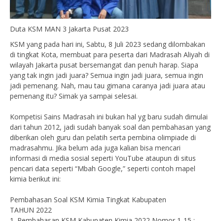
Duta KSM MAN 3 Jakarta Pusat 2023
KSM yang pada hari ini, Sabtu, 8 Juli 2023 sedang dilombakan
di tingkat Kota, membuat para peserta dari Madrasah Aliyah di
wilayah Jakarta pusat bersemangat dan penuh harap. Siapa
yang tak ingin jadi juara? Semua ingin jadi juara, semua ingin
jadi pemenang. Nah, mau tau gimana caranya jadi juara atau
pemenang itu? Simak ya sampai selesai.
Kompetisi Sains Madrasah ini bukan hal yg baru sudah dimulai
dari tahun 2012, jadi sudah banyak soal dan pembahasan yang
diberikan oleh guru dan pelatih serta pembina olimpiade di
madrasahmu. Jika belum ada juga kalian bisa mencari
informasi di media sosial seperti YouTube ataupun di situs
pencari data seperti “Mbah Google,” seperti contoh mapel
kimia berikut ini:
Pembahasan Soal KSM Kimia Tingkat Kabupaten
TAHUN 2022
1. Pembahasan KSM Kabupaten Kimia 2022 Nomor 1-15 :