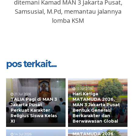
ditemani Kamad MAN 3 Jakarta Pusat,
Samsusial, M.Pd, memantau jalannya
lomba KSM
pos terkait...
15 Jul 2026
Hari Ketiga
21 Jul 2026
TALIA Pagi di MAN 3
MATAMUDA 2026,
Jakarta Pusat
MAN 3 Jakarta Pusat
Perkuat Karakter
Bentuk Generasi
Religius Siswa Kelas
Berkarakter dan
XI
Berwawasan Global
13 Jul 2026
Hari Pertama
MATAMUDA 2026:
14 Jul 2026