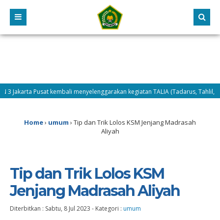
ta Pusat kembali menyelenggarakan kegiatan TALIA (Tadarus, Tahlil, dan Dhuha)
a pelaksanaan MATAMUDA Tahun 2026, Selasa (14/7/2026) difokuskan pada peng
Home
›
umum
›
Tip dan Trik Lolos KSM Jenjang Madrasah
Aliyah
Tip dan Trik Lolos KSM
Jenjang Madrasah Aliyah
Diterbitkan :
Sabtu, 8 Jul 2023
-
Kategori :
umum