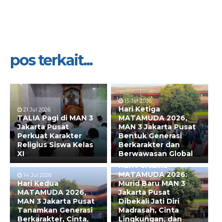
pos terkait...
15 Jul 2026
Hari Ketiga
21 Jul 2026
TALIA Pagi di MAN 3
MATAMUDA 2026,
Jakarta Pusat
MAN 3 Jakarta Pusat
Perkuat Karakter
Bentuk Generasi
Religius Siswa Kelas
Berkarakter dan
XI
Berwawasan Global
13 Jul 2026
Hari Pertama
MATAMUDA 2026:
14 Jul 2026
Hari Kedua
Murid Baru MAN 3
MATAMUDA 2026,
Jakarta Pusat
MAN 3 Jakarta Pusat
Dibekali Jati Diri
Tanamkan Generasi
Madrasah, Cinta
Berkarakter, Cinta,
Lingkungan, dan