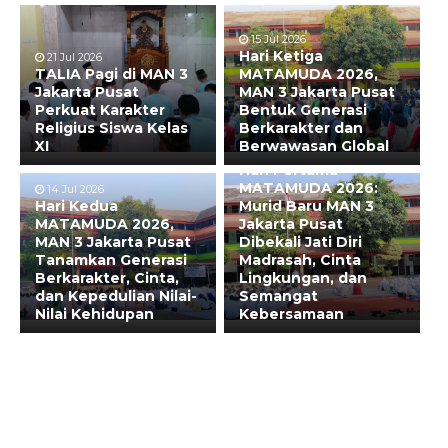
15 Jul 2026
Hari Ketiga
21 Jul 2026
TALIA Pagi di MAN 3
MATAMUDA 2026,
Jakarta Pusat
MAN 3 Jakarta Pusat
Perkuat Karakter
Bentuk Generasi
Religius Siswa Kelas
Berkarakter dan
XI
Berwawasan Global
13 Jul 2026
Hari Pertama
MATAMUDA 2026:
14 Jul 2026
Hari Kedua
Murid Baru MAN 3
MATAMUDA 2026,
Jakarta Pusat
MAN 3 Jakarta Pusat
Dibekali Jati Diri
Tanamkan Generasi
Madrasah, Cinta
Berkarakter, Cinta,
Lingkungan, dan
dan Kepedulian Nilai-
Semangat
Nilai Kehidupan
Kebersamaan