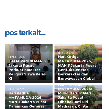
pos terkait...
15 Jul 2026
Hari Ketiga
21 Jul 2026
TALIA Pagi di MAN 3
MATAMUDA 2026,
Jakarta Pusat
MAN 3 Jakarta Pusat
Perkuat Karakter
Bentuk Generasi
Religius Siswa Kelas
Berkarakter dan
XI
Berwawasan Global
13 Jul 2026
Hari Pertama
MATAMUDA 2026:
14 Jul 2026
Hari Kedua
Murid Baru MAN 3
MATAMUDA 2026,
Jakarta Pusat
MAN 3 Jakarta Pusat
Dibekali Jati Diri
Tanamkan Generasi
Madrasah, Cinta