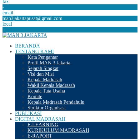
fax
-
email
man3jakartapusat@gmail.com
local
:
BERANDA
TENTANG KAMI
Kata Pengantar
Profil MAN 3 Jakarta
Sejarah Singkat
Visi dan Misi
Kepala Madrasah
Wakil Kepala Madrasah
Kepala Tata Usaha
Komite
Kepala Madrasah Pendahulu
Struktur Organisasi
PUBLIKASI
DIGITAL MADRASAH
E-LEARNING
KURIKULUM MADRASAH
E-RAPORT