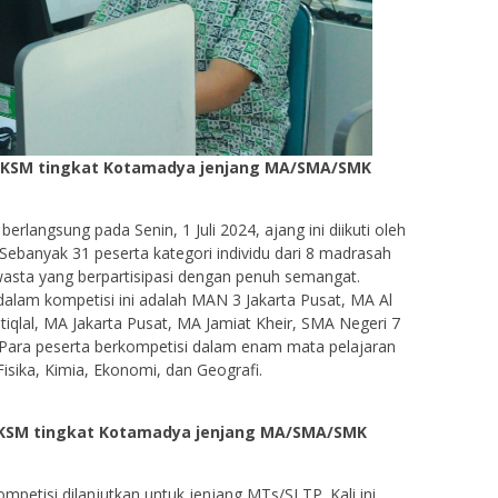
du KSM tingkat Kotamadya jenjang MA/SMA/SMK
erlangsung pada Senin, 1 Juli 2024, ajang ini diikuti oleh
ebanyak 31 peserta kategori individu dari 8 madrasah
asta yang berpartisipasi dengan penuh semangat.
dalam kompetisi ini adalah MAN 3 Jakarta Pusat, MA Al
iqlal, MA Jakarta Pusat, MA Jamiat Kheir, SMA Negeri 7
. Para peserta berkompetisi dalam enam mata pelajaran
Fisika, Kimia, Ekonomi, dan Geografi.
 KSM tingkat Kotamadya jenjang MA/SMA/SMK
kompetisi dilanjutkan untuk jenjang MTs/SLTP. Kali ini,