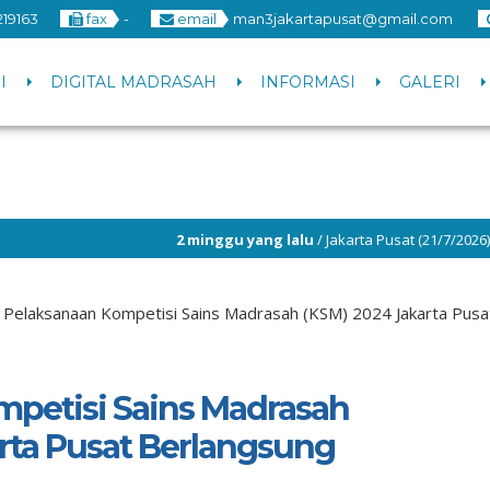
219163
fax
-
email
man3jakartapusat@gmail.com
I
DIGITAL MADRASAH
INFORMASI
GALERI
2 minggu yang lalu
/ Jakarta Pusat (21/7/2026) – MAN 3 Jakarta P
›
Pelaksanaan Kompetisi Sains Madrasah (KSM) 2024 Jakarta Pusa
petisi Sains Madrasah
rta Pusat Berlangsung