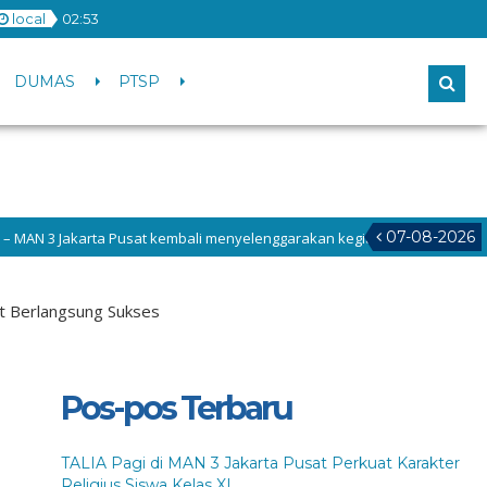
local
02
:
53
DUMAS
PTSP
07-08-2026
usat kembali menyelenggarakan kegiatan TALIA (Tadarus, Tahlil, dan Dhuh
t Berlangsung Sukses
Pos-pos Terbaru
TALIA Pagi di MAN 3 Jakarta Pusat Perkuat Karakter
Religius Siswa Kelas XI