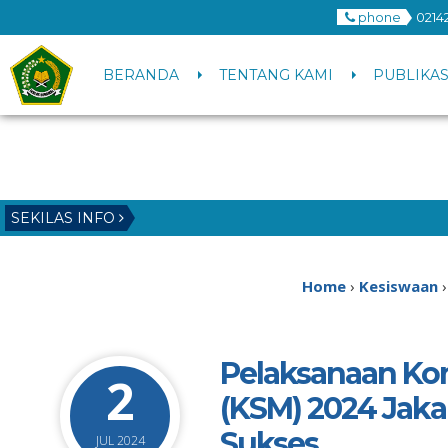
phone
0214
BERANDA
TENTANG KAMI
PUBLIKAS
SEKILAS INFO
Home
›
Kesiswaan
Pelaksanaan Kom
2
(KSM) 2024 Jaka
Sukses
JUL 2024