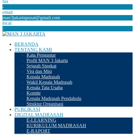
fax
-
email
man3jakartapusat@gmail.com
local
:
BERANDA
TENTANG KAMI
Kata Pengantar
Profil MAN 3 Jakarta
Sejarah Singkat
Visi dan Misi
Kepala Madrasah
Wakil Kepala Madrasah
Kepala Tata Usaha
Komite
Kepala Madrasah Pendahulu
Struktur Organisasi
PUBLIKASI
DIGITAL MADRASAH
E-LEARNING
KURIKULUM MADRASAH
E-RAPORT