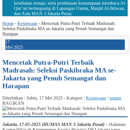
kesehatan remaja, serta pembinaan kemampuan membaca Al-
Qur’an berlangsung di Lapangan Utama, Masjid Al-Ikhwan,
dan Aula MAN 3 Jakarta Pusat.
Home
›
Kesiswaan
›
Mencetak Putra-Putri Terbaik Madrasah:
Seleksi Paskibraka MA se-Jakarta yang Penuh Semangat dan
Harapan
17
Mei 2025
Mencetak Putra-Putri Terbaik
Madrasah: Seleksi Paskibraka MA se-
Jakarta yang Penuh Semangat dan
Harapan
Diterbitkan :
Sabtu, 17 Mei 2025
-
Kategori :
Kesiswaan
/
umum
BAGIKAN
Jakarta, 17-05-2025 (HUMAS MAN 3 Jakarta Pusat)
– Halaman
Kantor Wilayah Kementerian Agama Provinsi DKI Jakarta yang