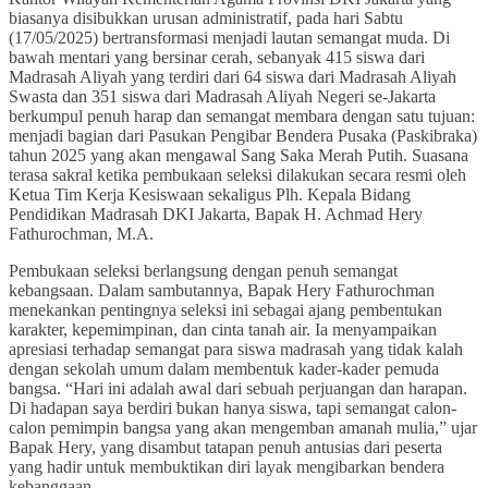
biasanya disibukkan urusan administratif, pada hari Sabtu
(17/05/2025) bertransformasi menjadi lautan semangat muda. Di
bawah mentari yang bersinar cerah, sebanyak 415 siswa dari
Madrasah Aliyah yang terdiri dari 64 siswa dari Madrasah Aliyah
Swasta dan 351 siswa dari Madrasah Aliyah Negeri se-Jakarta
berkumpul penuh harap dan semangat membara dengan satu tujuan:
menjadi bagian dari Pasukan Pengibar Bendera Pusaka (Paskibraka)
tahun 2025 yang akan mengawal Sang Saka Merah Putih. Suasana
terasa sakral ketika pembukaan seleksi dilakukan secara resmi oleh
Ketua Tim Kerja Kesiswaan sekaligus Plh. Kepala Bidang
Pendidikan Madrasah DKI Jakarta, Bapak H. Achmad Hery
Fathurochman, M.A.
Pembukaan seleksi berlangsung dengan penuh semangat
kebangsaan. Dalam sambutannya, Bapak Hery Fathurochman
menekankan pentingnya seleksi ini sebagai ajang pembentukan
karakter, kepemimpinan, dan cinta tanah air. Ia menyampaikan
apresiasi terhadap semangat para siswa madrasah yang tidak kalah
dengan sekolah umum dalam membentuk kader-kader pemuda
bangsa. “Hari ini adalah awal dari sebuah perjuangan dan harapan.
Di hadapan saya berdiri bukan hanya siswa, tapi semangat calon-
calon pemimpin bangsa yang akan mengemban amanah mulia,” ujar
Bapak Hery, yang disambut tatapan penuh antusias dari peserta
yang hadir untuk membuktikan diri layak mengibarkan bendera
kebanggaan.