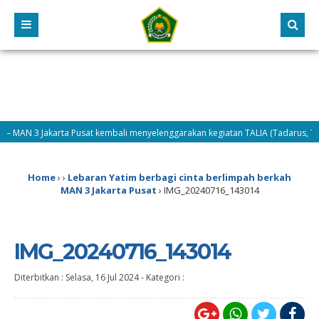
– MAN 3 Jakarta Pusat kembali menyelenggarakan kegiatan TALIA (Tadarus, Tahlil
 – Hari kedua pelaksanaan MATAMUDA Tahun 2026, Selasa (14/7/2026) difokusk
Home
›
›
Lebaran Yatim berbagi cinta berlimpah berkah
MAN 3 Jakarta Pusat
›
IMG_20240716_143014
IMG_20240716_143014
Diterbitkan :
Selasa, 16 Jul 2024
-
Kategori :