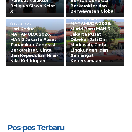
Perkuat Karakter
Bentuk Generasi
Religius Siswa Kelas
Berkarakter dan
XI
Berwawasan Global
13 Jul 2026
Hari Pertama
MATAMUDA 2026:
14 Jul 2026
Hari Kedua
Murid Baru MAN 3
MATAMUDA 2026,
Jakarta Pusat
MAN 3 Jakarta Pusat
Dibekali Jati Diri
Tanamkan Generasi
Madrasah, Cinta
Berkarakter, Cinta,
Lingkungan, dan
dan Kepedulian Nilai-
Semangat
Nilai Kehidupan
Kebersamaan
Pos-pos Terbaru