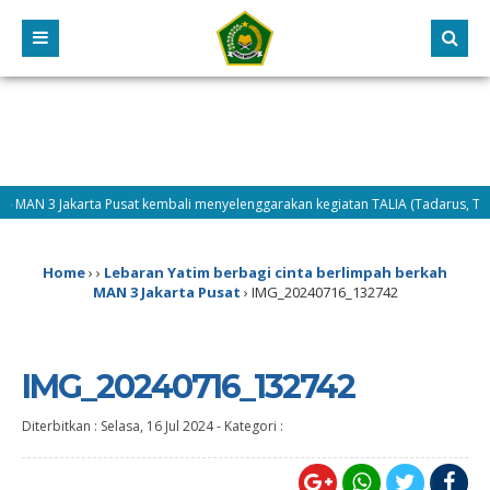
 MAN 3 Jakarta Pusat kembali menyelenggarakan kegiatan TALIA (Tadarus, Tahlil
 – Hari kedua pelaksanaan MATAMUDA Tahun 2026, Selasa (14/7/2026) difokusk
Home
›
›
Lebaran Yatim berbagi cinta berlimpah berkah
MAN 3 Jakarta Pusat
›
IMG_20240716_132742
IMG_20240716_132742
Diterbitkan :
Selasa, 16 Jul 2024
-
Kategori :