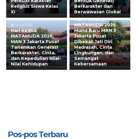
Perkuat Karakter
Bentuk Generasi
Religius Siswa Kelas
Berkarakter dan
XI
Berwawasan Global
13 Jul 2026
Hari Pertama
MATAMUDA 2026:
14 Jul 2026
Hari Kedua
Murid Baru MAN 3
MATAMUDA 2026,
Jakarta Pusat
MAN 3 Jakarta Pusat
Dibekali Jati Diri
Tanamkan Generasi
Madrasah, Cinta
Berkarakter, Cinta,
Lingkungan, dan
dan Kepedulian Nilai-
Semangat
Nilai Kehidupan
Kebersamaan
Pos-pos Terbaru