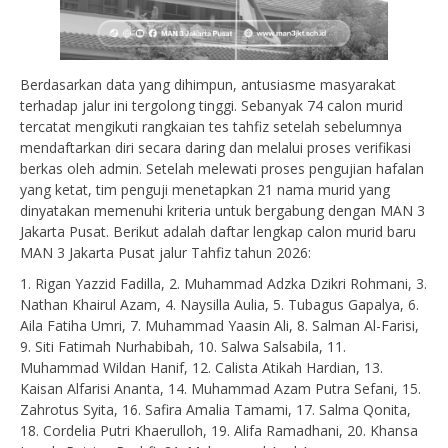
Berdasarkan data yang dihimpun, antusiasme masyarakat
terhadap jalur ini tergolong tinggi. Sebanyak 74 calon murid
tercatat mengikuti rangkaian tes tahfiz setelah sebelumnya
mendaftarkan diri secara daring dan melalui proses verifikasi
berkas oleh admin. Setelah melewati proses pengujian hafalan
yang ketat, tim penguji menetapkan 21 nama murid yang
dinyatakan memenuhi kriteria untuk bergabung dengan MAN 3
Jakarta Pusat. Berikut adalah daftar lengkap calon murid baru
MAN 3 Jakarta Pusat jalur Tahfiz tahun 2026:
1. Rigan Yazzid Fadilla, 2. Muhammad Adzka Dzikri Rohmani, 3.
Nathan Khairul Azam, 4. Naysilla Aulia, 5. Tubagus Gapalya, 6.
Aila Fatiha Umri, 7. Muhammad Yaasin Ali, 8. Salman Al-Farisi,
9. Siti Fatimah Nurhabibah, 10. Salwa Salsabila, 11.
Muhammad Wildan Hanif, 12. Calista Atikah Hardian, 13.
Kaisan Alfarisi Ananta, 14. Muhammad Azam Putra Sefani, 15.
Zahrotus Syita, 16. Safira Amalia Tamami, 17. Salma Qonita,
18. Cordelia Putri Khaerulloh, 19. Alifa Ramadhani, 20. Khansa