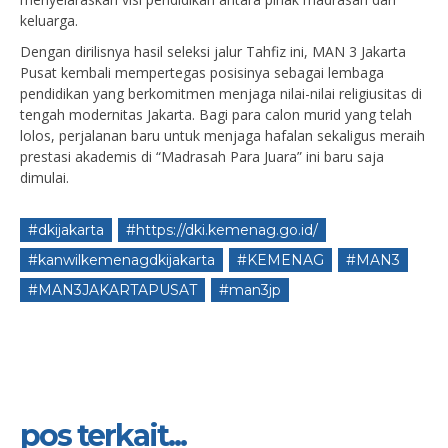
keluarga.
Dengan dirilisnya hasil seleksi jalur Tahfiz ini, MAN 3 Jakarta
Pusat kembali mempertegas posisinya sebagai lembaga
pendidikan yang berkomitmen menjaga nilai-nilai religiusitas di
tengah modernitas Jakarta. Bagi para calon murid yang telah
lolos, perjalanan baru untuk menjaga hafalan sekaligus meraih
prestasi akademis di “Madrasah Para Juara” ini baru saja
dimulai.
#dkijakarta
#https://dki.kemenag.go.id/
#kanwilkemenagdkijakarta
#KEMENAG
#MAN3
#MAN3JAKARTAPUSAT
#man3jp
pos terkait...