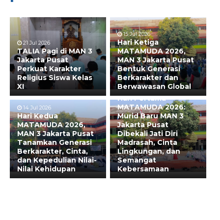
15 Jul 2026
Hari Ketiga
21 Jul 2026
TALIA Pagi di MAN 3
MATAMUDA 2026,
Jakarta Pusat
MAN 3 Jakarta Pusat
Perkuat Karakter
Bentuk Generasi
Religius Siswa Kelas
Berkarakter dan
XI
Berwawasan Global
13 Jul 2026
Hari Pertama
MATAMUDA 2026:
14 Jul 2026
Hari Kedua
Murid Baru MAN 3
MATAMUDA 2026,
Jakarta Pusat
MAN 3 Jakarta Pusat
Dibekali Jati Diri
Tanamkan Generasi
Madrasah, Cinta
Berkarakter, Cinta,
Lingkungan, dan
dan Kepedulian Nilai-
Semangat
Nilai Kehidupan
Kebersamaan