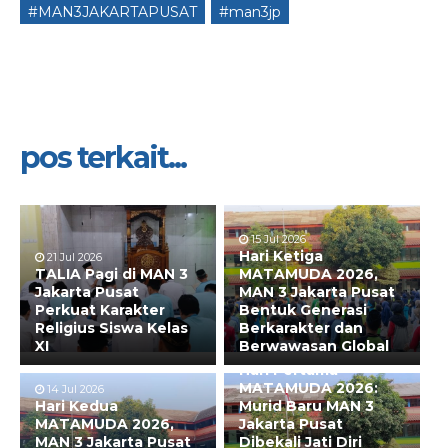
#MAN3JAKARTAPUSAT
#man3jp
pos terkait...
15 Jul 2026
Hari Ketiga
21 Jul 2026
TALIA Pagi di MAN 3
MATAMUDA 2026,
Jakarta Pusat
MAN 3 Jakarta Pusat
Perkuat Karakter
Bentuk Generasi
Religius Siswa Kelas
Berkarakter dan
XI
Berwawasan Global
13 Jul 2026
Hari Pertama
MATAMUDA 2026:
14 Jul 2026
Hari Kedua
Murid Baru MAN 3
MATAMUDA 2026,
Jakarta Pusat
MAN 3 Jakarta Pusat
Dibekali Jati Diri