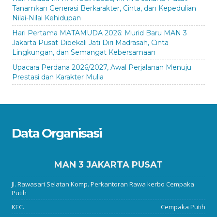
Tanamkan Generasi Berkarakter, Cinta, dan Kepedulian
Nilai-Nilai Kehidupan
Hari Pertama MATAMUDA 2026: Murid Baru MAN 3
Jakarta Pusat Dibekali Jati Diri Madrasah, Cinta
Lingkungan, dan Semangat Kebersamaan
Upacara Perdana 2026/2027, Awal Perjalanan Menuju
Prestasi dan Karakter Mulia
Data Organisasi
MAN 3 JAKARTA PUSAT
Jl. Rawasari Selatan Komp. Perkantoran Rawa kerbo Cempaka
Putih
KEC.
Cempaka Putih