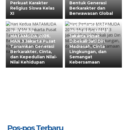
Perkuat Karakter
Bentuk Generasi
Religius Siswa Kelas
Berkarakter dan
XI
Berwawasan Global
13 Jul 2026
Hari Pertama
MATAMUDA 2026:
14 Jul 2026
Hari Kedua
Murid Baru MAN 3
MATAMUDA 2026,
Jakarta Pusat
MAN 3 Jakarta Pusat
Dibekali Jati Diri
Tanamkan Generasi
Madrasah, Cinta
Berkarakter, Cinta,
Lingkungan, dan
dan Kepedulian Nilai-
Semangat
Nilai Kehidupan
Kebersamaan
Pos-pos Terbaru