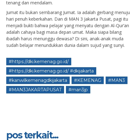
tenang dan mendalam.
Jumat itu bukan sembarang Jumat. Ia adalah gerbang menuju
hari penuh keberkahan. Dan di MAN 3 Jakarta Pusat, pagi itu
menjadi bukti bahwa pelajar yang menyatu dengan Al-Qur’an
adalah cahaya bagi masa depan umat. Maka siapa bilang
ibadah harus menunggu dewasa? Di sini, anak-anak muda
sudah belajar menundukkan dunia dalam sujud yang sunyi.
#https://dki.kemenag.go.id/
#https://dki.kemenag.go.id/ #dkijakarta
#kanwilkemenagdkijakarta
#KEMENAG
#MAN3
#MAN3JAKARTAPUSAT
#man3jp
pos terkait...