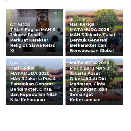
15 Jul 2026
Hari Ketiga
21 Jul 2026
TALIA Pagi di MAN 3
MATAMUDA 2026,
Jakarta Pusat
MAN 3 Jakarta Pusat
Perkuat Karakter
Bentuk Generasi
Religius Siswa Kelas
Berkarakter dan
XI
Berwawasan Global
13 Jul 2026
Hari Pertama
MATAMUDA 2026:
14 Jul 2026
Hari Kedua
Murid Baru MAN 3
MATAMUDA 2026,
Jakarta Pusat
MAN 3 Jakarta Pusat
Dibekali Jati Diri
Tanamkan Generasi
Madrasah, Cinta
Berkarakter, Cinta,
Lingkungan, dan
dan Kepedulian Nilai-
Semangat
Nilai Kehidupan
Kebersamaan