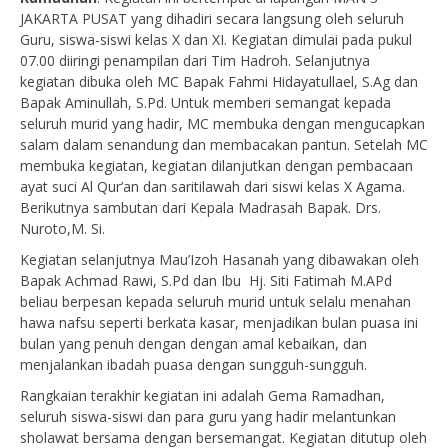
JAKARTA PUSAT yang dihadiri secara langsung oleh seluruh
Guru, siswa-siswi kelas X dan XI. Kegiatan dimulai pada pukul
07.00 diiringi penampilan dari Tim Hadroh. Selanjutnya
kegiatan dibuka oleh MC Bapak Fahmi Hidayatullael, S.Ag dan
Bapak Aminullah, S.Pd. Untuk memberi semangat kepada
seluruh murid yang hadir, MC membuka dengan mengucapkan
salam dalam senandung dan membacakan pantun. Setelah MC
membuka kegiatan, kegiatan dilanjutkan dengan pembacaan
ayat suci Al Qur’an dan saritilawah dari siswi kelas X Agama.
Berikutnya sambutan dari Kepala Madrasah Bapak. Drs.
Nuroto,M. Si.
Kegiatan selanjutnya Mau’Izoh Hasanah yang dibawakan oleh
Bapak Achmad Rawi, S.Pd dan Ibu Hj. Siti Fatimah M.APd
beliau berpesan kepada seluruh murid untuk selalu menahan
hawa nafsu seperti berkata kasar, menjadikan bulan puasa ini
bulan yang penuh dengan dengan amal kebaikan, dan
menjalankan ibadah puasa dengan sungguh-sungguh.
Rangkaian terakhir kegiatan ini adalah Gema Ramadhan,
seluruh siswa-siswi dan para guru yang hadir melantunkan
sholawat bersama dengan bersemangat. Kegiatan ditutup oleh