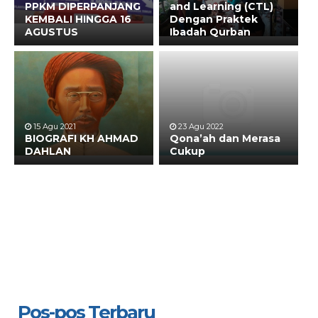
PPKM DIPERPANJANG
and Learning (CTL)
KEMBALI HINGGA 16
Dengan Praktek
AGUSTUS
Ibadah Qurban
15 Agu 2021
23 Agu 2022
BIOGRAFI KH AHMAD
Qona’ah dan Merasa
DAHLAN
Cukup
Pos-pos Terbaru