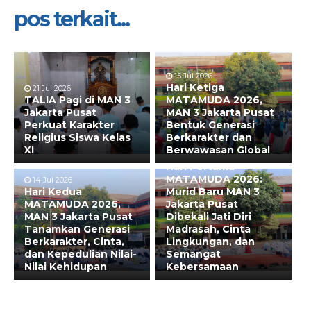
pos terkait...
15 Jul 2026
Hari Ketiga
21 Jul 2026
TALIA Pagi di MAN 3
MATAMUDA 2026,
Jakarta Pusat
MAN 3 Jakarta Pusat
Perkuat Karakter
Bentuk Generasi
Religius Siswa Kelas
Berkarakter dan
XI
Berwawasan Global
13 Jul 2026
Hari Pertama
MATAMUDA 2026:
14 Jul 2026
Hari Kedua
Murid Baru MAN 3
MATAMUDA 2026,
Jakarta Pusat
MAN 3 Jakarta Pusat
Dibekali Jati Diri
Tanamkan Generasi
Madrasah, Cinta
Berkarakter, Cinta,
Lingkungan, dan
dan Kepedulian Nilai-
Semangat
Nilai Kehidupan
Kebersamaan