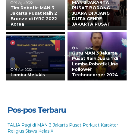
MAN 3 JAKARTA
19 Agu 2022
Tim Robotic MAN 3
PUSAT BORONG
Jakarta Pusat Raih 2
JUARA DI AJANG
Bronze di IYRC 2022
DUTA GENRE
Korea
JAKARTA PUSAT
4 Jul 2024
Guru MAN 3 Jakarta
Pusat Raih Juara 1 di
Lomba Robotik Line
Follower
16 Apr 2022
Lomba Melukis
Technocorner 2024
Pos-pos Terbaru
TALIA Pagi di MAN 3 Jakarta Pusat Perkuat Karakter
Religius Siswa Kelas XI