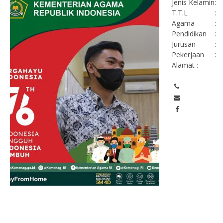
Jenis Kelamin
:
T.T.L
:
Agama
:
Pendidikan
:
Jurusan
:
Pekerjaan
:
Alamat :