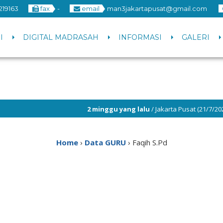
219163
fax
-
email
man3jakartapusat@gmail.com
I
DIGITAL MADRASAH
INFORMASI
GALERI
2 minggu yang lalu
/ Jakarta Pusat (21/7/2026) 
Home
›
Data GURU
›
Faqih S.Pd