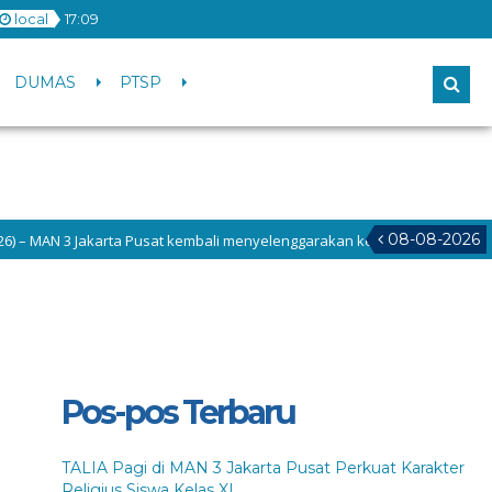
local
17
:
09
DUMAS
PTSP
08-08-2026
– MAN 3 Jakarta Pusat kembali menyelenggarakan kegiatan TALIA (Tadarus, 
Pos-pos Terbaru
TALIA Pagi di MAN 3 Jakarta Pusat Perkuat Karakter
Religius Siswa Kelas XI