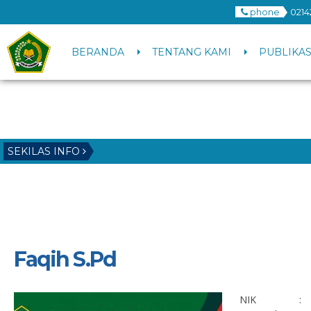
phone
0214
BERANDA
TENTANG KAMI
PUBLIKAS
SEKILAS INFO
Faqih S.Pd
NIK
: