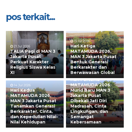
pos terkait...
15 Jul 2026
Hari Ketiga
21 Jul 2026
TALIA Pagi di MAN 3
MATAMUDA 2026,
Jakarta Pusat
MAN 3 Jakarta Pusat
Perkuat Karakter
Bentuk Generasi
Religius Siswa Kelas
Berkarakter dan
XI
Berwawasan Global
13 Jul 2026
Hari Pertama
MATAMUDA 2026:
14 Jul 2026
Hari Kedua
Murid Baru MAN 3
MATAMUDA 2026,
Jakarta Pusat
MAN 3 Jakarta Pusat
Dibekali Jati Diri
Tanamkan Generasi
Madrasah, Cinta
Berkarakter, Cinta,
Lingkungan, dan
dan Kepedulian Nilai-
Semangat
Nilai Kehidupan
Kebersamaan