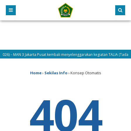
/2026) – MAN 3 Jakarta Pusat kembali menyelenggarakan kegiatan TALIA (Tadarus
Home
›
Sekilas Info
›
Konsep Otomatis
404