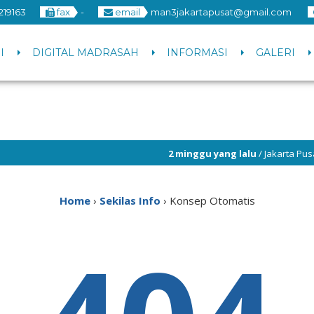
219163
fax
-
email
man3jakartapusat@gmail.com
I
DIGITAL MADRASAH
INFORMASI
GALERI
2 minggu yang lalu
/ Jakarta Pusat 
Home
›
Sekilas Info
›
Konsep Otomatis