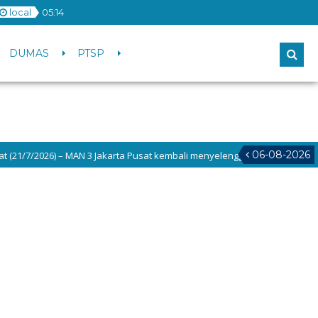
local
05
:
14
DUMAS
PTSP
06-08-2026
(21/7/2026) – MAN 3 Jakarta Pusat kembali menyelenggarakan kegiatan TALI