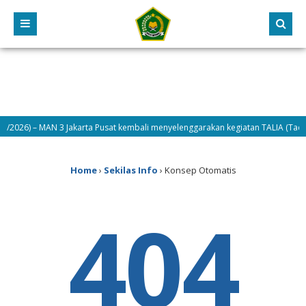
/7/2026) – MAN 3 Jakarta Pusat kembali menyelenggarakan kegiatan TALIA (Tadar
4/7/2026) – Hari kedua pelaksanaan MATAMUDA Tahun 2026, Selasa (14/7/2026)
Home
›
Sekilas Info
›
Konsep Otomatis
404