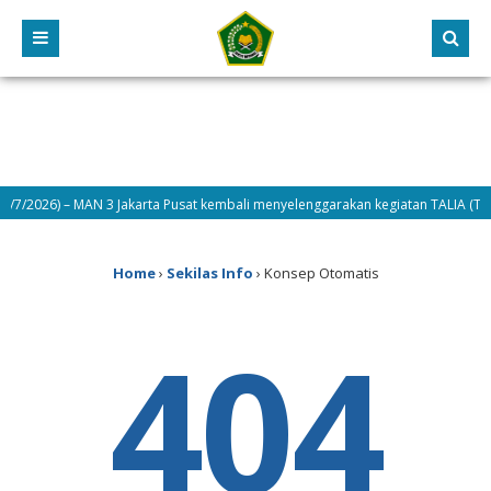
21/7/2026) – MAN 3 Jakarta Pusat kembali menyelenggarakan kegiatan TALIA (Tada
Home
›
Sekilas Info
›
Konsep Otomatis
404