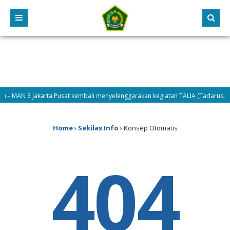
6) – MAN 3 Jakarta Pusat kembali menyelenggarakan kegiatan TALIA (Tadarus, Ta
26) – Hari kedua pelaksanaan MATAMUDA Tahun 2026, Selasa (14/7/2026) difok
Home
›
Sekilas Info
›
Konsep Otomatis
404