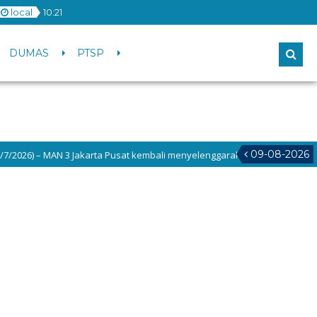
local
10
:
21
DUMAS
PTSP
09-08-2026
/2026) – MAN 3 Jakarta Pusat kembali menyelenggarakan kegiatan TALIA (Ta