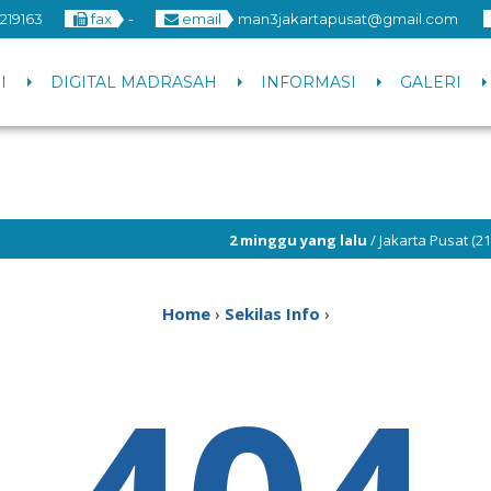
219163
fax
-
email
man3jakartapusat@gmail.com
I
DIGITAL MADRASAH
INFORMASI
GALERI
2 minggu yang lalu
/ Jakarta Pusat (21/7
Home
›
Sekilas Info
›