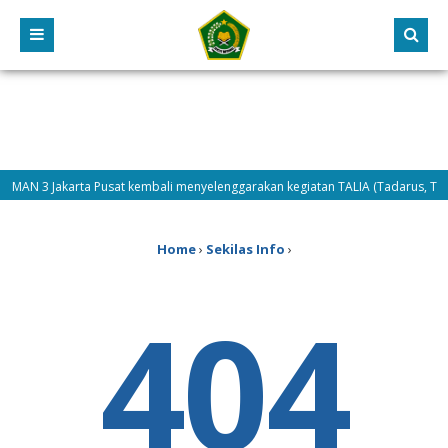
 – MAN 3 Jakarta Pusat kembali menyelenggarakan kegiatan TALIA (Tadarus, Tahl
6) – Hari kedua pelaksanaan MATAMUDA Tahun 2026, Selasa (14/7/2026) difoku
Home
›
Sekilas Info
›
404