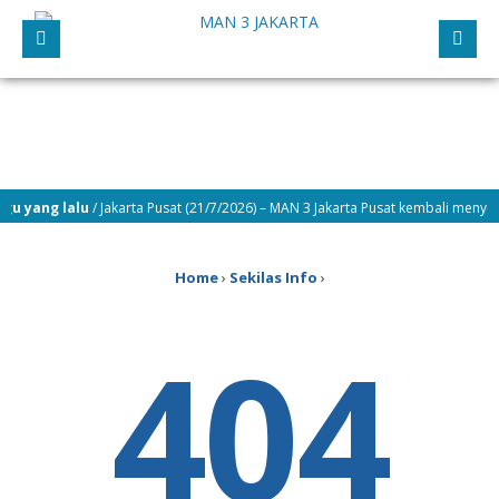
gu yang lalu
/ Jakarta Pusat (21/7/2026) – MAN 3 Jakarta Pusat kembali menyel
Home
›
Sekilas Info
›
404