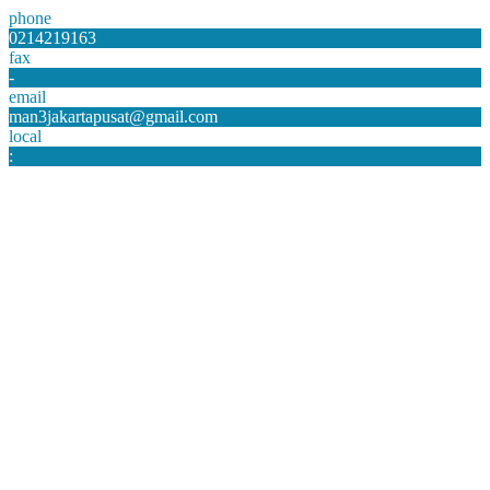
phone
0214219163
fax
-
email
man3jakartapusat@gmail.com
local
: